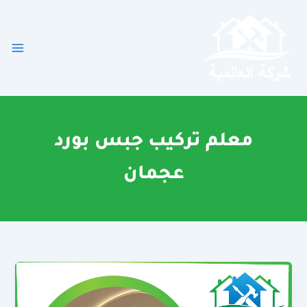
خطي
لى
لمحتوى
معلم تركيب جبس بورد
عجمان