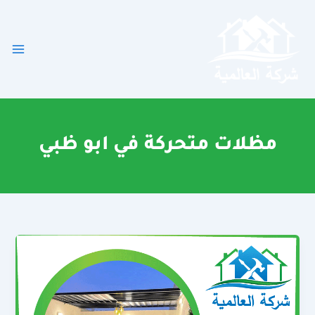
خطي
لى
لمحتوى
مظلات متحركة في ابو ظبي