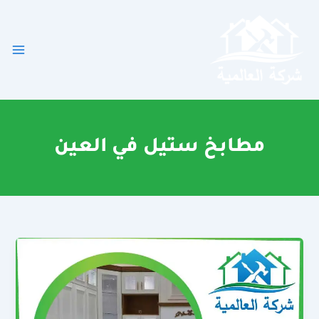
خطي
لى
لمحتوى
مطابخ ستيل في العين