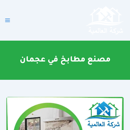
خطي
لى
لمحتوى
مصنع مطابخ في عجمان