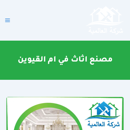
خطي
لى
لمحتوى
مصنع اثاث في ام القيوين