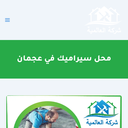
خطي
لى
لمحتوى
محل سيراميك في عجمان