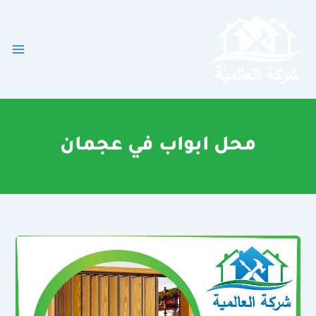
خطي
لى
لمحتوى
محل ابواب في عجمان