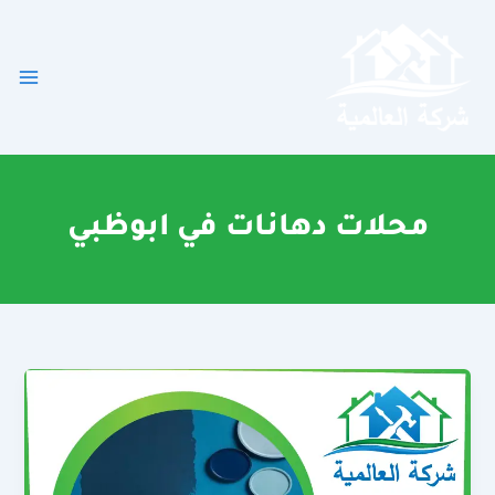
خطي
لى
لمحتوى
محلات دهانات في ابوظبي