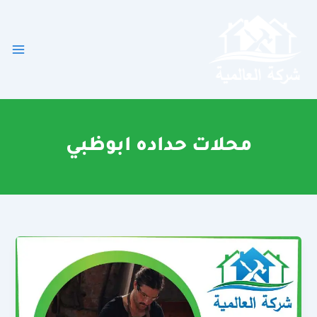
خطي
لى
لمحتوى
محلات حداده ابوظبي