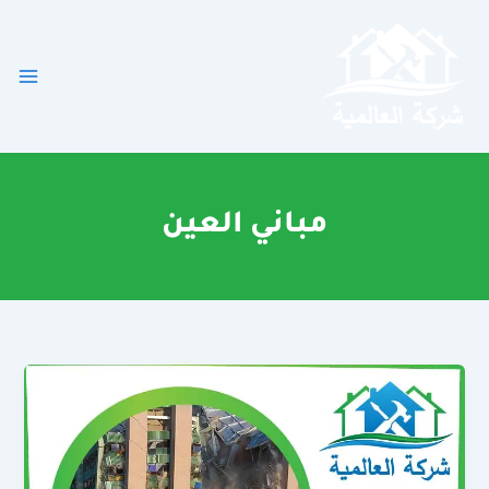
خطي
لى
لمحتوى
مباني العين