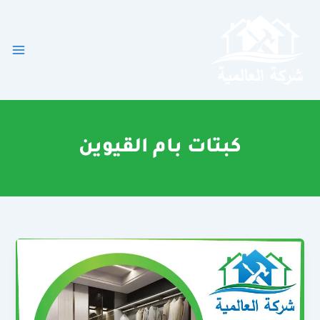
خطي
لى
لمحتوى
كبتات بام القيوين