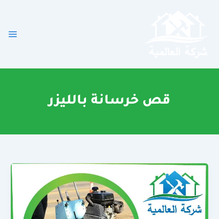
خطي
لى
لمحتوى
قص خرسانة بالليزر