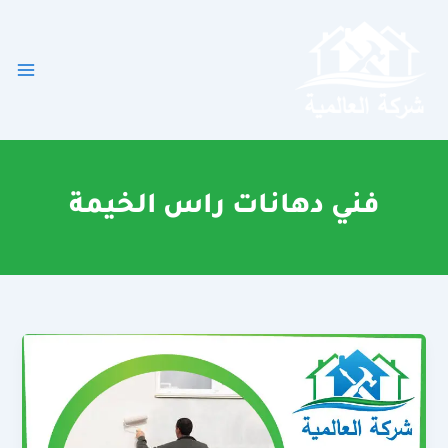
خطي
لى
لمحتوى
فني دهانات راس الخيمة