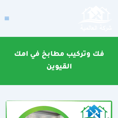
خطي
لى
لمحتوى
فك وتركيب مطابخ في امك
القيوين