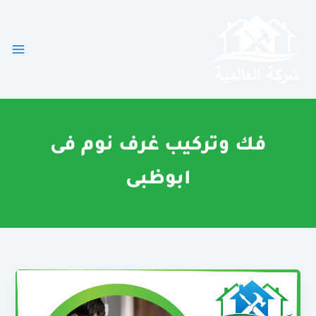
خطي
لى
لمحتوى
فك وتركيب غرف نوم فى
ابوظبى