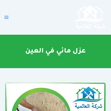
خطي
لى
لمحتوى
عزل مائي في العين