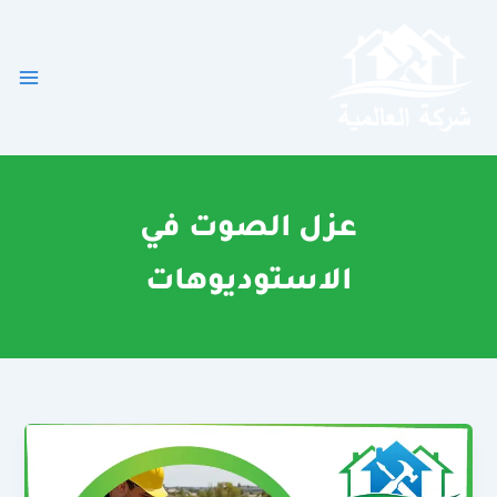
خطي
لى
لمحتوى
عزل الصوت في
الاستوديوهات