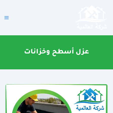
خطي
لى
لمحتوى
عزل أسطح وخزانات