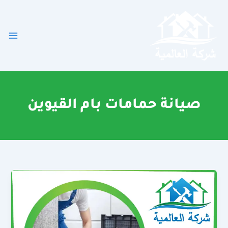
خطي
لى
لمحتوى
صيانة حمامات بام القيوين