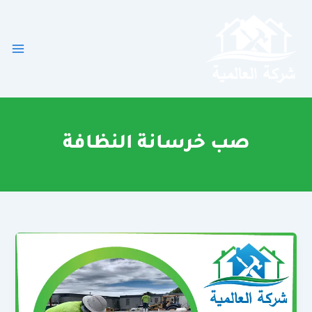
خطي
لى
لمحتوى
صب خرسانة النظافة