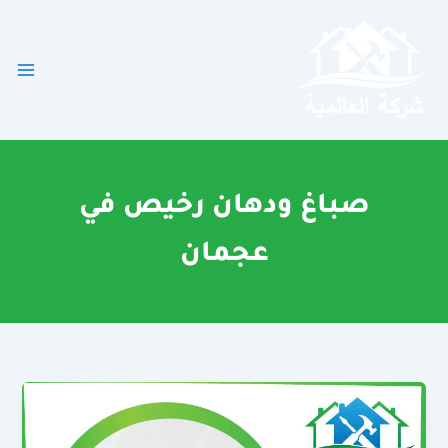
خطي
لى
لمحتوى
صباغ ودهان رخيص في
عجمان