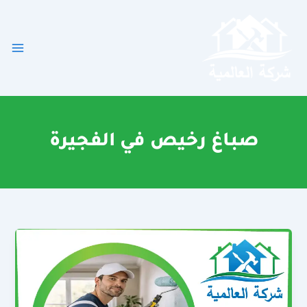
خطي
لى
لمحتوى
صباغ رخيص في الفجيرة