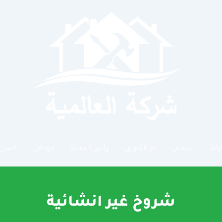
رقة
عجمان
ام القيوين
راس الخيمة
ابوظبي
العين
شروخ غير انشائية