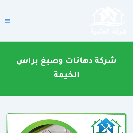
خطي
لى
لمحتوى
شركة دهانات وصبغ براس
الخيمة