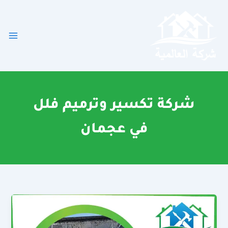
خطي
لى
لمحتوى
شركة تكسير وترميم فلل
في عجمان