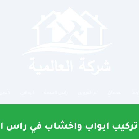
رقة
عجمان
ام القيوين
راس الخيمة
ابوظبي
العين