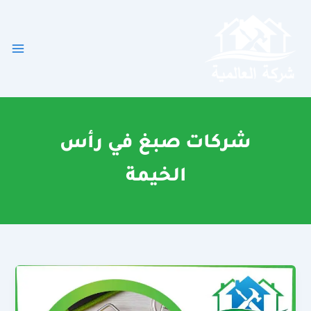
خطي
لى
لمحتوى
شركات صبغ في رأس
الخيمة