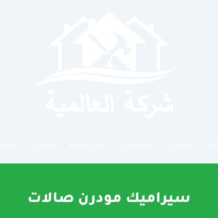
رقة
عجمان
ام القيوين
راس الخيمة
ابوظبي
العين
سيراميك مودرن صالات