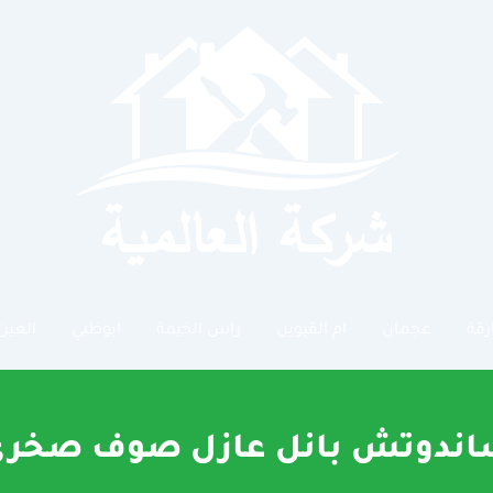
رقة
عجمان
ام القيوين
راس الخيمة
ابوظبي
العين
ندوتش بانل عازل صوف صخر