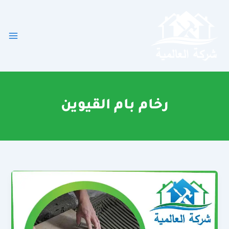
خطي
لى
لمحتوى
رخام بام القيوين