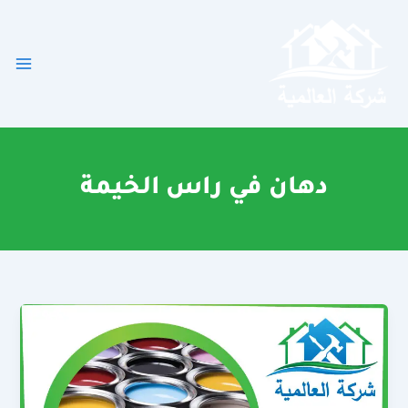
خطي
لى
لمحتوى
دهان في راس الخيمة