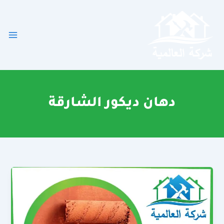
خطي
لى
لمحتوى
دهان ديكور الشارقة