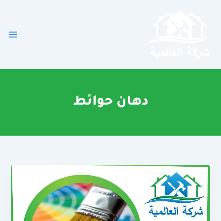
خطي
لى
لمحتوى
دهان حوائط