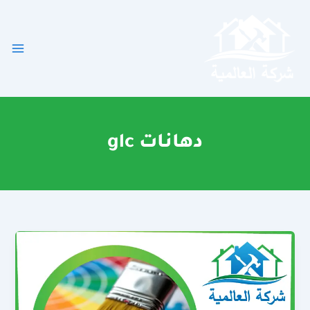
خطي
لى
لمحتوى
دهانات glc