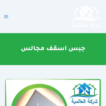
خطي
لى
لمحتوى
جبس اسقف مجالس