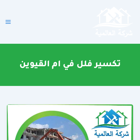
خطي
لى
لمحتوى
تكسير فلل في ام القيوين