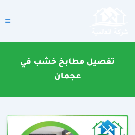
خطي
لى
لمحتوى
تفصيل مطابخ خشب في
عجمان