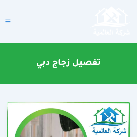
خطي
لى
لمحتوى
تفصيل زجاج دبي