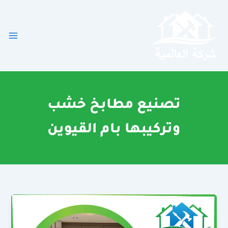
خطي
لى
لمحتوى
تصنيع مطابخ خشب
وتركيبها بام القيوين