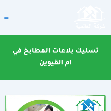
خطي
لى
لمحتوى
تسليك بلاعات المطابخ في
ام القيوين