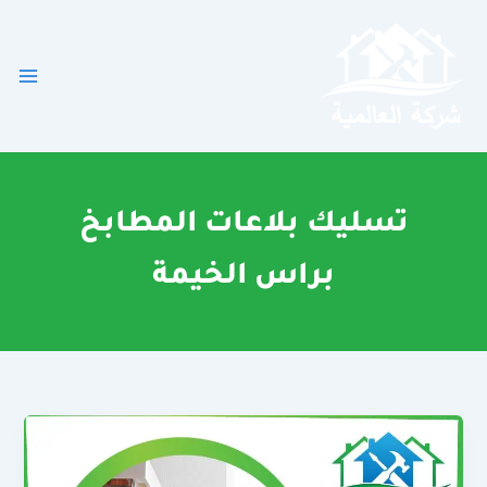
خطي
لى
لمحتوى
تسليك بلاعات المطابخ
براس الخيمة