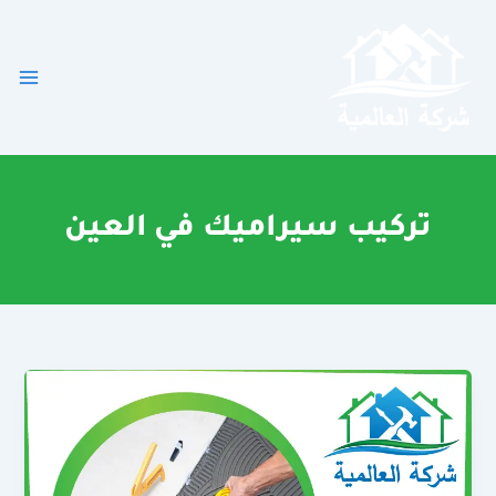
خطي
لى
لمحتوى
تركيب سيراميك في العين