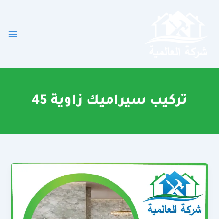
خطي
لى
لمحتوى
تركيب سيراميك زاوية 45