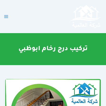
خطي
لى
لمحتوى
تركيب درج رخام ابوظبي