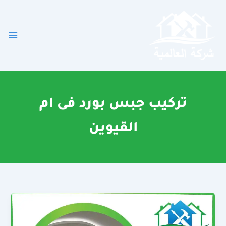
خطي
لى
لمحتوى
تركيب جبس بورد فى ام
القيوين