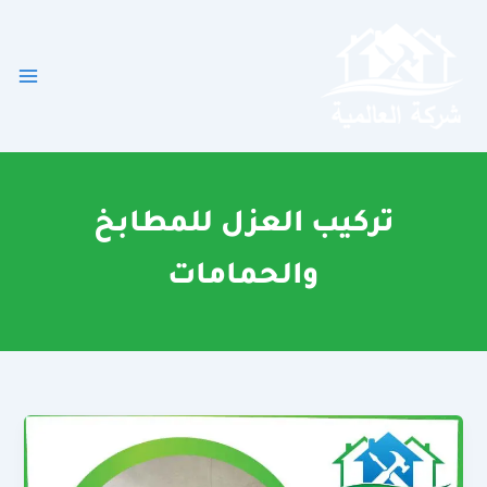
خطي
لى
لمحتوى
تركيب العزل للمطابخ
والحمامات