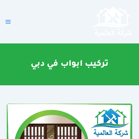
خطي
لى
لمحتوى
تركيب ابواب في دبي