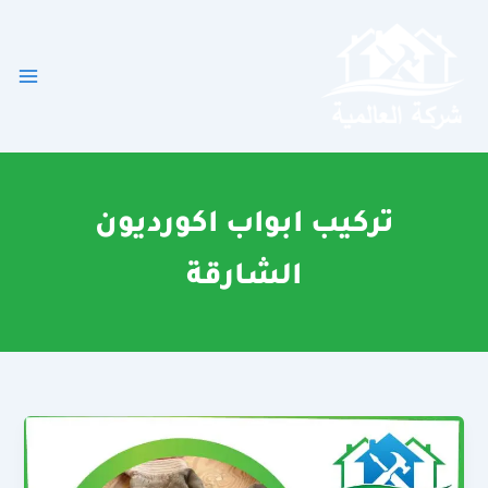
خطي
لى
لمحتوى
تركيب ابواب اكورديون
الشارقة