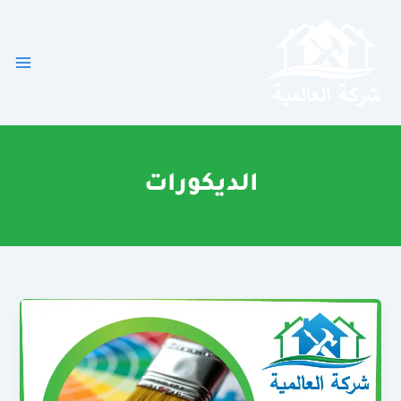
خطي
لى
لمحتوى
الديكورات