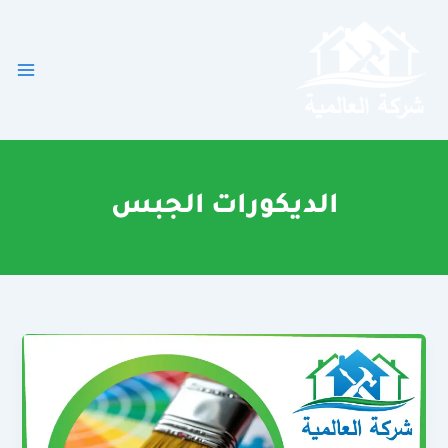
خطي
لى
لمحتوى
الديكورات الجبس